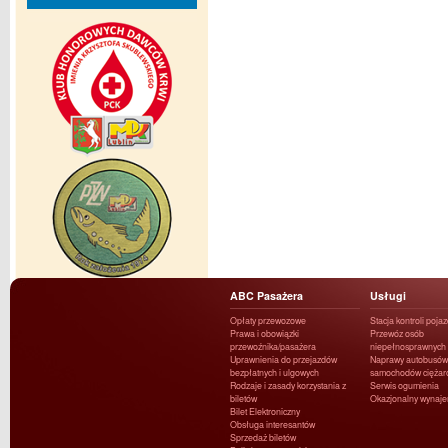
ABC Pasażera
Usługi
Opłaty przewozowe
Stacja kontroli poja
Prawa i obowiązki
Przewóz osób
przewoźnika/pasażera
niepełnosprawnych
Uprawnienia do przejazdów
Naprawy autobusów 
bezpłatnych i ulgowych
samochodów ciężar
Rodzaje i zasady korzystania z
Serwis ogumienia
biletów
Okazjonalny wynaj
Bilet Elektroniczny
Obsługa interesantów
Sprzedaż biletów