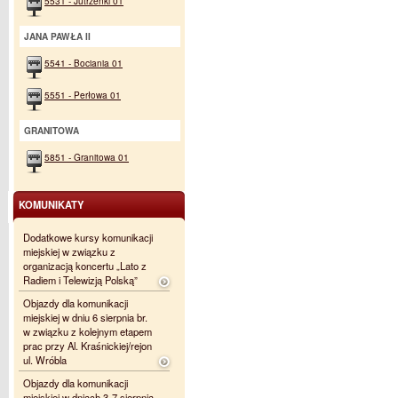
5531 - Jutrzenki 01
JANA PAWŁA II
5541 - Bociania 01
5551 - Perłowa 01
GRANITOWA
5851 - Granitowa 01
KOMUNIKATY
Dodatkowe kursy komunikacji
miejskiej w związku z
organizacją koncertu „Lato z
Radiem i Telewizją Polską”
Objazdy dla komunikacji
miejskiej w dniu 6 sierpnia br.
w związku z kolejnym etapem
prac przy Al. Kraśnickiej/rejon
ul. Wróbla
Objazdy dla komunikacji
miejskiej w dniach 3-7 sierpnia