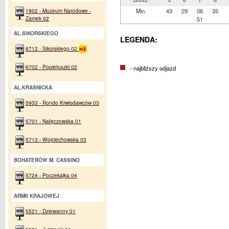
1902 - Muzeum Narodowe -
Min.
43
29
06
35
Zamek 02
51
AL.SIKORSKIEGO
LEGENDA:
6712 - Sikorskiego 02
6702 - Popiełuszki 02
- najbliższy odjazd
AL.KRAŚNICKA
5933 - Rondo Krwiodawców 03
5701 - Nałęczowska 01
5713 - Wojciechowska 03
BOHATERÓW M. CASSINO
5724 - Poczekajka 04
ARMII KRAJOWEJ
5521 - Dziewanny 01