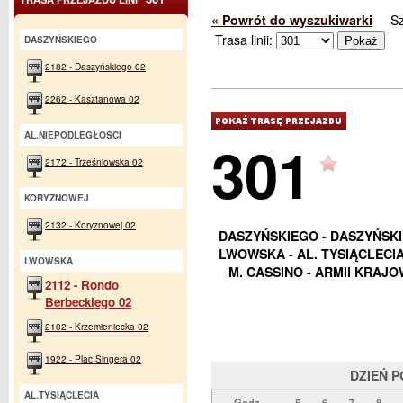
« Powrót do wyszukiwarki
S
Trasa linii:
DASZYŃSKIEGO
2182 - Daszyńskiego 02
2262 - Kasztanowa 02
AL.NIEPODLEGŁOŚCI
301
2172 - Trześniowska 02
KORYZNOWEJ
2132 - Koryznowej 02
DASZYŃSKIEGO - DASZYŃSKI
LWOWSKA - AL. TYSIĄCLECIA 
LWOWSKA
M. CASSINO - ARMII KRAJOW
2112 - Rondo
Berbeckiego 02
2102 - Krzemieniecka 02
1922 - Plac Singera 02
DZIEŃ 
AL.TYSIĄCLECIA
Godz.
5
6
7
8