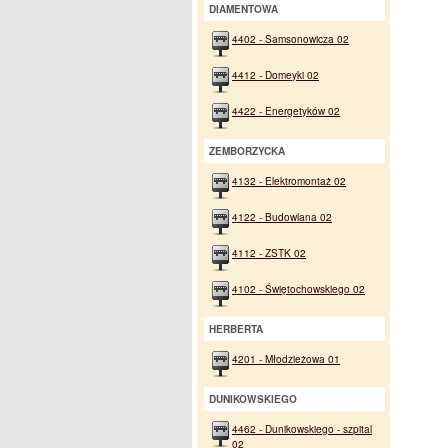
DIAMENTOWA
4402 - Samsonowicza 02
4412 - Domeyki 02
4422 - Energetyków 02
ZEMBORZYCKA
4132 - Elektromontaż 02
4122 - Budowlana 02
4112 - ZSTK 02
4102 - Świętochowskiego 02
HERBERTA
4201 - Młodzieżowa 01
DUNIKOWSKIEGO
4462 - Dunikowskiego - szpital
02