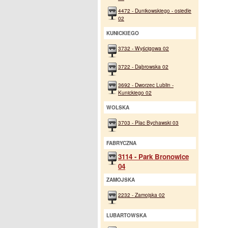
4472 - Dunikowskiego - osiedle
02
KUNICKIEGO
3732 - Wyścigowa 02
3722 - Dąbrowska 02
3692 - Dworzec Lublin -
Kunickiego 02
WOLSKA
3703 - Plac Bychawski 03
FABRYCZNA
3114 - Park Bronowice
04
ZAMOJSKA
2232 - Zamojska 02
LUBARTOWSKA