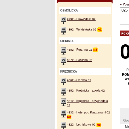
« Pow
OSMOLICKA
4992 - Prawiedniki 02
4892 - Wykietówka 02
CIENISTA
4882 - Poranna 02
4872 - Roślinna 02
P
KRĘŻNICKA
ROM
WO
4862 - Cienista 02
4852 - Krężnicka - szkoła 02
4842 - Krężnicka - przychodnia
02
4832 - Hotel pod Kasztanami 02
God
4822 - Letniskowa 02
Mi