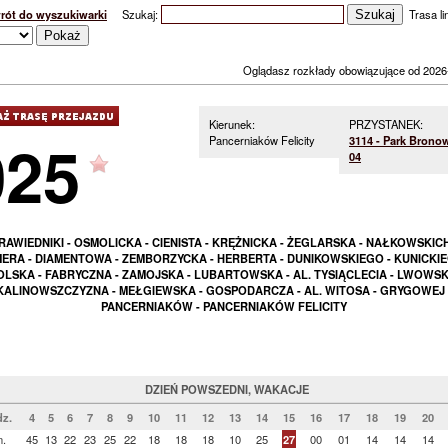
rót do wyszukiwarki
Szukaj:
Trasa lin
Oglądasz rozkłady obowiązujące od 2026
Kierunek:
PRZYSTANEK:
025
Pancerniaków Felicity
3114 - Park Brono
04
RAWIEDNIKI - OSMOLICKA - CIENISTA - KRĘŻNICKA - ŻEGLARSKA - NAŁKOWSKICH
ERA - DIAMENTOWA - ZEMBORZYCKA - HERBERTA - DUNIKOWSKIEGO - KUNICKIE
LSKA - FABRYCZNA - ZAMOJSKA - LUBARTOWSKA - AL. TYSIĄCLECIA - LWOWSK
KALINOWSZCZYZNA - MEŁGIEWSKA - GOSPODARCZA - AL. WITOSA - GRYGOWEJ 
PANCERNIAKÓW - PANCERNIAKÓW FELICITY
DZIEŃ POWSZEDNI, WAKACJE
z.
4
5
6
7
8
9
10
11
12
13
14
15
16
17
18
19
20
n.
45
13
22
23
25
22
18
18
18
10
25
27
00
01
14
14
14