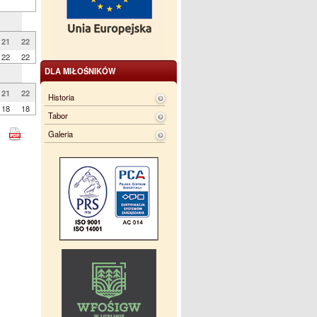
21
22
22
22
DLA MIŁOŚNIKÓW
21
22
Historia
18
18
Tabor
Galeria