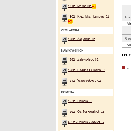
4812 - Marina 02
4802 - Krężnicka - kemping 02
God
Mi
ŻEGLARSKA
God
4632 - Żeglarska 02
Mi
NAŁKOWSKICH
LEGE
4592 - Zalewskiego 02
- na
4582 - Biskupa Fulmana 02
4612 - Wapowskiego 02
ROMERA
4572 - Romera 02
4562 - Os. Nałkowskich 02
4552 - Romera - kościół 02