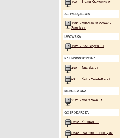
1031 - Brama Krakowska 01
AL.TYSIĄCLECIA
1901 - Muzeum Narodowe -
Zamek 01
LWOWSKA
1921 - Plac Singera 01
KALINOWSZCZYZNA
2501 - Tatarska 01
2511 - Kalinowszczyzna 01
MEŁGIEWSKA
2521 - Montażowa 01
GOSPODARCZA
2642 - Kresowa 02
2632 - Dworzec Północny 02