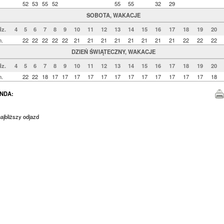
52
53
55
52
55
55
32
29
SOBOTA, WAKACJE
z.
4
5
6
7
8
9
10
11
12
13
14
15
16
17
18
19
20
n.
22
22
22
22
22
21
21
21
21
21
21
21
21
22
22
22
DZIEŃ ŚWIĄTECZNY, WAKACJE
z.
4
5
6
7
8
9
10
11
12
13
14
15
16
17
18
19
20
n.
22
22
18
17
17
17
17
17
17
17
17
17
17
17
17
18
NDA:
jbliższy odjazd