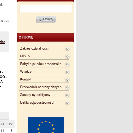
ii:
-06-27
O FIRMIE
wice
Zakres działalności
MISJA
Polityka jakości i środowiska
Władze
 -
GO -
Kontakt
A -
-
Przewodnik ochrony danych
Zasady cyberhigieny
Deklaracja dostępności
21
22
14
16