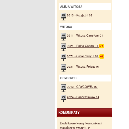
ALEJA WITOSA
2613 - Przyjaźni 03
WITOSA
2911 - Witosa Carrefour 01
2921 - Rolna Osada 01
3071 - Ordonówny II 01
2931 - Witosa Felicity 01
GRYGOWEJ
2943 - GRYGOWEJ 03
2824 - Pancerniaków 04
KOMUNIKATY
Dodatkowe kursy komunikacji
miejskiej w związku z