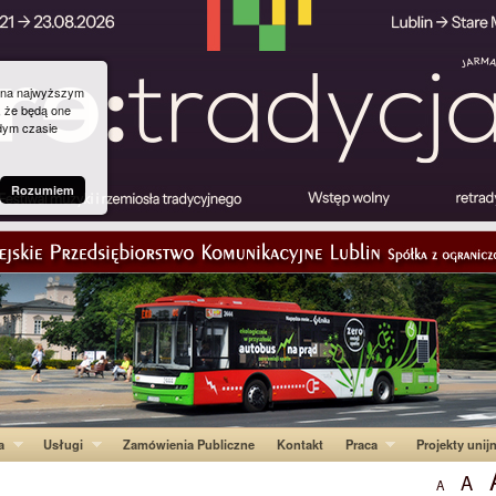
g na najwyższym
, że będą one
dym czasie
Rozumiem
a
Usługi
Zamówienia Publiczne
Kontakt
Praca
Projekty unij
A
A