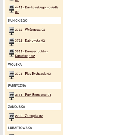
4472 - Dunikowskiego - osiedle
02
KUNICKIEGO
3732 - Wyścigowa 02
3722 - Dąbrowska 02
3692 - Dworzec Lublin -
Kunickiego 02
WOLSKA
3703 - Plac Bychawski 03
FABRYCZNA
3114 - Park Bronowice 04
ZAMOJSKA
2232 - Zamojska 02
LUBARTOWSKA