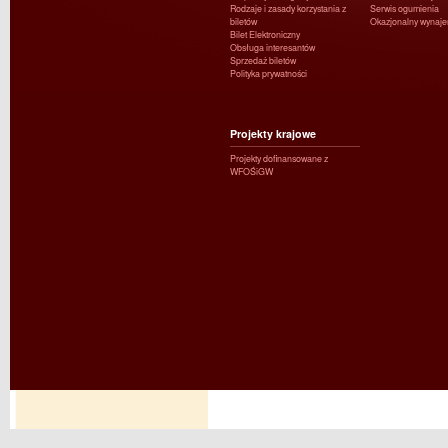
Rodzaje i zasady korzystania z
Serwis ogumienia
biletów
Okazjonalny wynaj
Bilet Elektroniczny
Obsługa interesantów
Sprzedaż biletów
Polityka prywatności
Projekty krajowe
Projekty dofinansowane z
WFOŚiGW