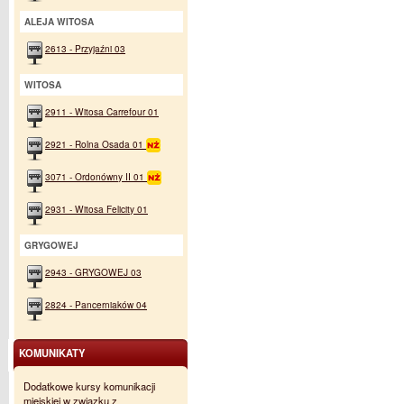
ALEJA WITOSA
2613 - Przyjaźni 03
WITOSA
2911 - Witosa Carrefour 01
2921 - Rolna Osada 01
3071 - Ordonówny II 01
2931 - Witosa Felicity 01
GRYGOWEJ
2943 - GRYGOWEJ 03
2824 - Pancerniaków 04
KOMUNIKATY
Dodatkowe kursy komunikacji
miejskiej w związku z