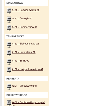
DIAMENTOWA
4402 - Samsonowicza 02
4412 - Domeyki 02
4422 - Energetyków 02
ZEMBORZYCKA
4132 - Elektromontaż 02
4122 - Budowlana 02
4112 - ZSTK 02
4102 - Świętochowskiego 02
HERBERTA
4201 - Młodzieżowa 01
DUNIKOWSKIEGO
4462 - Dunikowskiego - szpital
02