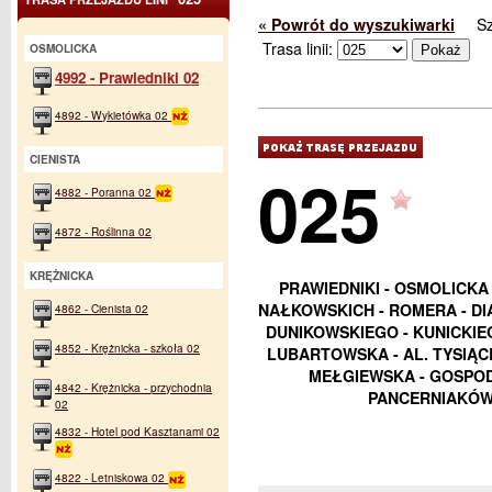
« Powrót do wyszukiwarki
S
Trasa linii:
OSMOLICKA
4992 - Prawiedniki 02
4892 - Wykietówka 02
CIENISTA
025
4882 - Poranna 02
4872 - Roślinna 02
KRĘŻNICKA
PRAWIEDNIKI - OSMOLICKA 
NAŁKOWSKICH - ROMERA - DI
4862 - Cienista 02
DUNIKOWSKIEGO - KUNICKIE
4852 - Krężnicka - szkoła 02
LUBARTOWSKA - AL. TYSIĄC
MEŁGIEWSKA - GOSPOD
4842 - Krężnicka - przychodnia
PANCERNIAKÓW 
02
4832 - Hotel pod Kasztanami 02
4822 - Letniskowa 02