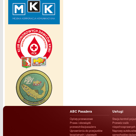
ABC Pasażera
Usługi
Opłaty przewozowe
Stacja kontroli poja
Prawa i obowiązki
Przewóz osób
przewoźnika/pasażera
niepełnosprawnych
Uprawnienia do przejazdów
Naprawy autobusów 
bezpłatnych i ulgowych
samochodów ciężar