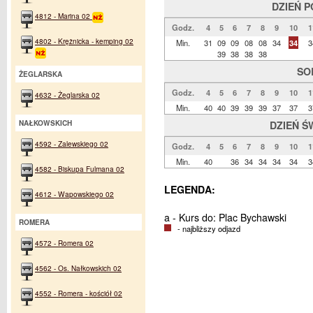
DZIEŃ 
4812 - Marina 02
Godz.
4
5
6
7
8
9
10
1
4802 - Krężnicka - kemping 02
Min.
31
09
09
08
08
34
34
3
39
38
38
38
SO
ŻEGLARSKA
Godz.
4
5
6
7
8
9
10
1
4632 - Żeglarska 02
Min.
40
40
39
39
39
37
37
3
NAŁKOWSKICH
DZIEŃ Ś
4592 - Zalewskiego 02
Godz.
4
5
6
7
8
9
10
1
Min.
40
36
34
34
34
34
3
4582 - Biskupa Fulmana 02
LEGENDA:
4612 - Wapowskiego 02
a - Kurs do: Plac Bychawski
ROMERA
- najbliższy odjazd
4572 - Romera 02
4562 - Os. Nałkowskich 02
4552 - Romera - kościół 02