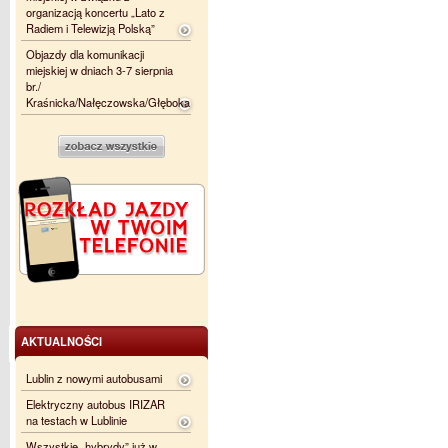
organizacją koncertu „Lato z
Radiem i Telewizją Polską”
Objazdy dla komunikacji
miejskiej w dniach 3-7 sierpnia
br./
Kraśnicka/Nałęczowska/Głęboka
AKTUALNOŚCI
Lublin z nowymi autobusami
Elektryczny autobus IRIZAR
na testach w Lublinie
Wszystkie „hybrydy” już w