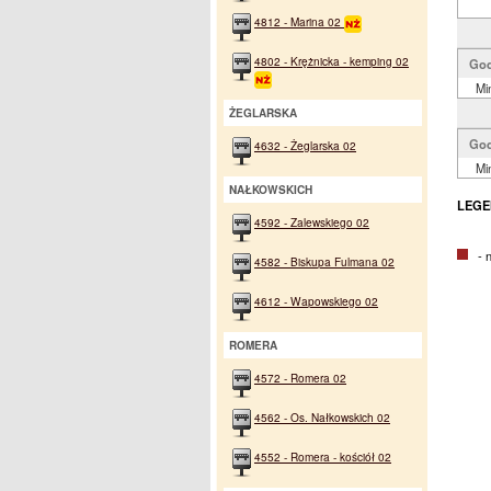
4812 - Marina 02
4802 - Krężnicka - kemping 02
God
Mi
ŻEGLARSKA
God
4632 - Żeglarska 02
Mi
NAŁKOWSKICH
LEGE
4592 - Zalewskiego 02
- na
4582 - Biskupa Fulmana 02
4612 - Wapowskiego 02
ROMERA
4572 - Romera 02
4562 - Os. Nałkowskich 02
4552 - Romera - kościół 02