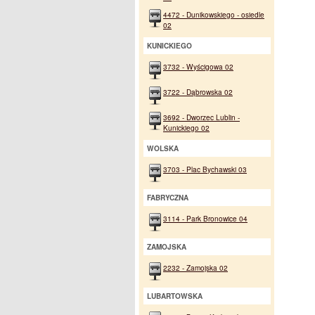
4472 - Dunikowskiego - osiedle
02
KUNICKIEGO
3732 - Wyścigowa 02
3722 - Dąbrowska 02
3692 - Dworzec Lublin -
Kunickiego 02
WOLSKA
3703 - Plac Bychawski 03
FABRYCZNA
3114 - Park Bronowice 04
ZAMOJSKA
2232 - Zamojska 02
LUBARTOWSKA