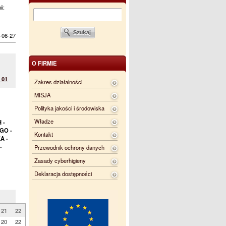
ii:
-06-27
O FIRMIE
 01
Zakres działalności
MISJA
Polityka jakości i środowiska
Władze
 -
GO -
Kontakt
A -
-
Przewodnik ochrony danych
Zasady cyberhigieny
Deklaracja dostępności
21
22
20
22