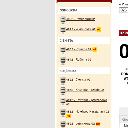
« Pow
OSMOLICKA
4992 - Prawiedniki 02
4892 - Wykietówka 02
CIENISTA
4882 - Poranna 02
4872 - Roślinna 02
P
KRĘŻNICKA
ROM
WO
4862 - Cienista 02
4852 - Krężnicka - szkoła 02
4842 - Krężnicka - przychodnia
02
4832 - Hotel pod Kasztanami 02
God
4822 - Letniskowa 02
Mi