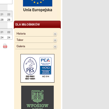
21
22
28
28
DLA MIŁOŚNIKÓW
21
22
Historia
24
24
Tabor
Galeria