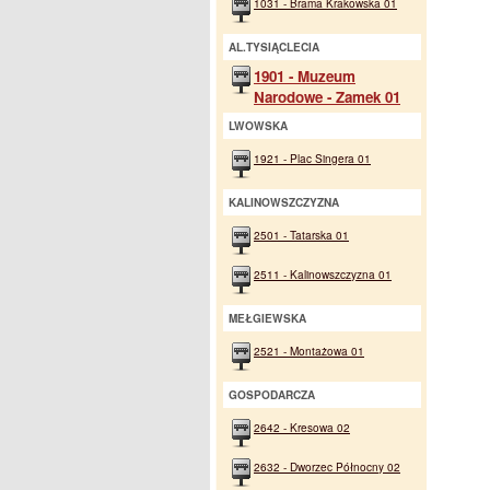
1031 - Brama Krakowska 01
AL.TYSIĄCLECIA
1901 - Muzeum
Narodowe - Zamek 01
LWOWSKA
1921 - Plac Singera 01
KALINOWSZCZYZNA
2501 - Tatarska 01
2511 - Kalinowszczyzna 01
MEŁGIEWSKA
2521 - Montażowa 01
GOSPODARCZA
2642 - Kresowa 02
2632 - Dworzec Północny 02