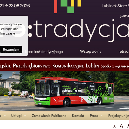
g na najwyższym
, że będą one
dym czasie
Rozumiem
a
Usługi
Zamówienia Publiczne
Kontakt
Praca
Projekty unij
A
A