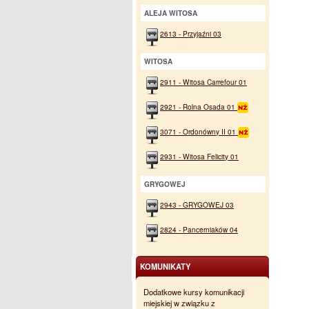
ALEJA WITOSA
2613 - Przyjaźni 03
WITOSA
2911 - Witosa Carrefour 01
2921 - Rolna Osada 01
3071 - Ordonówny II 01
2931 - Witosa Felicity 01
GRYGOWEJ
2943 - GRYGOWEJ 03
2824 - Pancerniaków 04
KOMUNIKATY
Dodatkowe kursy komunikacji
miejskiej w związku z