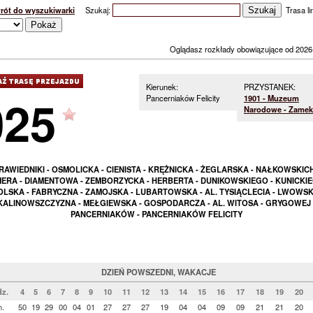
rót do wyszukiwarki
Szukaj:
Trasa lin
Oglądasz rozkłady obowiązujące od 2026
Kierunek:
PRZYSTANEK:
025
Pancerniaków Felicity
1901 - Muzeum
Narodowe - Zamek
RAWIEDNIKI - OSMOLICKA - CIENISTA - KRĘŻNICKA - ŻEGLARSKA - NAŁKOWSKICH
ERA - DIAMENTOWA - ZEMBORZYCKA - HERBERTA - DUNIKOWSKIEGO - KUNICKIE
LSKA - FABRYCZNA - ZAMOJSKA - LUBARTOWSKA - AL. TYSIĄCLECIA - LWOWSK
KALINOWSZCZYZNA - MEŁGIEWSKA - GOSPODARCZA - AL. WITOSA - GRYGOWEJ 
PANCERNIAKÓW - PANCERNIAKÓW FELICITY
DZIEŃ POWSZEDNI, WAKACJE
z.
4
5
6
7
8
9
10
11
12
13
14
15
16
17
18
19
20
n.
50
19
29
00
04
01
27
27
27
19
04
04
09
09
21
21
20