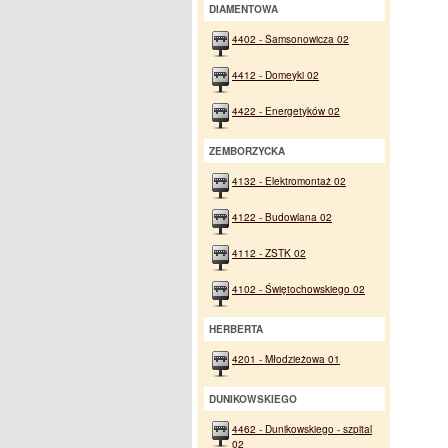
DIAMENTOWA
4402 - Samsonowicza 02
4412 - Domeyki 02
4422 - Energetyków 02
ZEMBORZYCKA
4132 - Elektromontaż 02
4122 - Budowlana 02
4112 - ZSTK 02
4102 - Świętochowskiego 02
HERBERTA
4201 - Młodzieżowa 01
DUNIKOWSKIEGO
4462 - Dunikowskiego - szpital
02