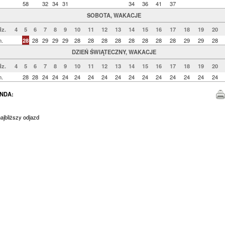
58
32
34
31
34
36
41
37
SOBOTA, WAKACJE
z.
4
5
6
7
8
9
10
11
12
13
14
15
16
17
18
19
20
n.
28
28
29
29
29
28
28
28
28
28
28
28
28
29
29
28
DZIEŃ ŚWIĄTECZNY, WAKACJE
z.
4
5
6
7
8
9
10
11
12
13
14
15
16
17
18
19
20
n.
28
28
24
24
24
24
24
24
24
24
24
24
24
24
24
24
NDA:
jbliższy odjazd