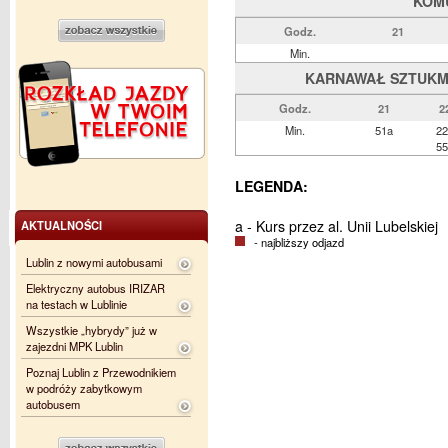
KOM
Godz.
21
Min.
KARNAWAŁ SZTUKMIS
Godz.
21
2
Min.
51a
22
55
LEGENDA:
a - Kurs przez al. Unii Lubelskiej
AKTUALNOŚCI
- najbliższy odjazd
Lublin z nowymi autobusami
Elektryczny autobus IRIZAR
na testach w Lublinie
Wszystkie „hybrydy” już w
zajezdni MPK Lublin
Poznaj Lublin z Przewodnikiem
w podróży zabytkowym
autobusem