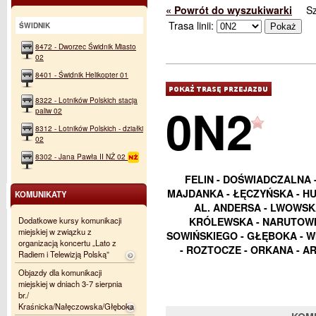
« Powrót do wyszukiwarki
S
Trasa linii:
ŚWIDNIK
8472 - Dworzec Świdnik Miasto
02
8401 - Świdnik Helikopter 01
8322 - Lotników Polskich stacja
0N2
paliw 02
8312 - Lotników Polskich - działki
02
8302 - Jana Pawła II NŻ 02
FELIN - DOŚWIADCZALNA 
MAJDANKA - ŁĘCZYŃSKA - HU
KOMUNIKATY
AL. ANDERSA - LWOWSKA
Dodatkowe kursy komunikacji
KRÓLEWSKA - NARUTOWIC
miejskiej w związku z
SOWIŃSKIEGO - GŁĘBOKA - WI
organizacją koncertu „Lato z
- ROZTOCZE - ORKANA - AR
Radiem i Telewizją Polską”
Objazdy dla komunikacji
miejskiej w dniach 3-7 sierpnia
br./
Kraśnicka/Nałęczowska/Głęboka