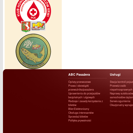
ABC Pasażera
Usługi
Opłaty przewozowe
Stacja kontroli poja
Prawa i obowiązki
Przewóz osób
przewoźnika/pasażera
niepełnosprawnych
Uprawnienia do przejazdów
Naprawy autobusów 
bezpłatnych i ulgowych
samochodów ciężar
Rodzaje i zasady korzystania z
Serwis ogumienia
biletów
Okazjonalny wynaj
Bilet Elektroniczny
Obsługa interesantów
Sprzedaż biletów
Polityka prywatności