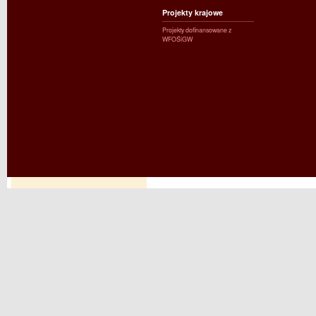
Projekty krajowe
Projekty dofinansowane z
WFOŚiGW