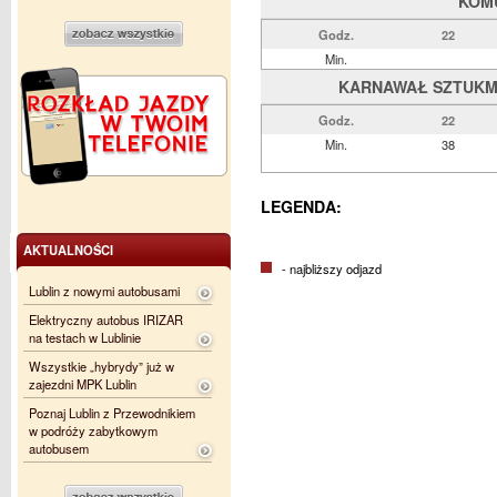
KOM
Godz.
22
Min.
KARNAWAŁ SZTUKMIS
Godz.
22
Min.
38
LEGENDA:
AKTUALNOŚCI
- najbliższy odjazd
Lublin z nowymi autobusami
Elektryczny autobus IRIZAR
na testach w Lublinie
Wszystkie „hybrydy” już w
zajezdni MPK Lublin
Poznaj Lublin z Przewodnikiem
w podróży zabytkowym
autobusem