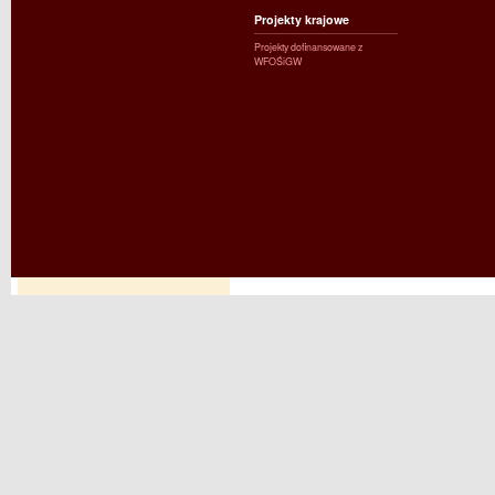
Projekty krajowe
Projekty dofinansowane z
WFOŚiGW