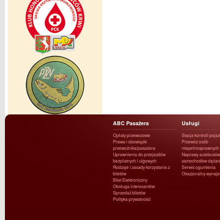
ABC Pasażera
Usługi
Opłaty przewozowe
Stacja kontroli poja
Prawa i obowiązki
Przewóz osób
przewoźnika/pasażera
niepełnosprawnych
Uprawnienia do przejazdów
Naprawy autobusów 
bezpłatnych i ulgowych
samochodów ciężar
Rodzaje i zasady korzystania z
Serwis ogumienia
biletów
Okazjonalny wynaj
Bilet Elektroniczny
Obsługa interesantów
Sprzedaż biletów
Polityka prywatności