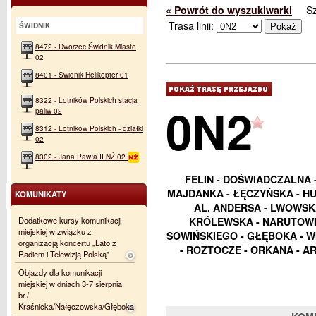
« Powrót do wyszukiwarki
S
Trasa linii:
ŚWIDNIK
8472 - Dworzec Świdnik Miasto
02
8401 - Świdnik Helikopter 01
8322 - Lotników Polskich stacja
0N2
paliw 02
8312 - Lotników Polskich - działki
02
8302 - Jana Pawła II NŻ 02
FELIN - DOŚWIADCZALNA 
MAJDANKA - ŁĘCZYŃSKA - HU
KOMUNIKATY
AL. ANDERSA - LWOWSKA
Dodatkowe kursy komunikacji
KRÓLEWSKA - NARUTOWIC
miejskiej w związku z
SOWIŃSKIEGO - GŁĘBOKA - WI
organizacją koncertu „Lato z
- ROZTOCZE - ORKANA - AR
Radiem i Telewizją Polską”
Objazdy dla komunikacji
miejskiej w dniach 3-7 sierpnia
br./
Kraśnicka/Nałęczowska/Głęboka