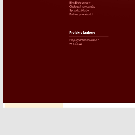
Bilet Elektroniczny
Obsługa interesantów
Sprzedaż biletów
Polityka prywatności
Projekty krajowe
Projekty dofinansowane z
WFOŚiGW