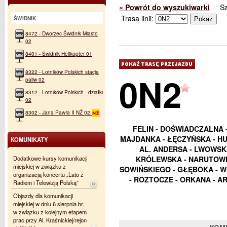
« Powrót do wyszukiwarki
S
Trasa linii:
ŚWIDNIK
8472 - Dworzec Świdnik Miasto
02
8401 - Świdnik Helikopter 01
8322 - Lotników Polskich stacja
0N2
paliw 02
8312 - Lotników Polskich - działki
02
8302 - Jana Pawła II NŻ 02
FELIN - DOŚWIADCZALNA 
MAJDANKA - ŁĘCZYŃSKA - HU
KOMUNIKATY
AL. ANDERSA - LWOWSKA
Dodatkowe kursy komunikacji
KRÓLEWSKA - NARUTOWIC
miejskiej w związku z
SOWIŃSKIEGO - GŁĘBOKA - WI
organizacją koncertu „Lato z
- ROZTOCZE - ORKANA - AR
Radiem i Telewizją Polską”
Objazdy dla komunikacji
miejskiej w dniu 6 sierpnia br.
w związku z kolejnym etapem
prac przy Al. Kraśnickiej/rejon