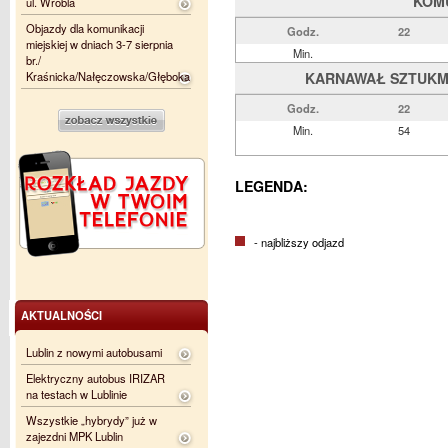
KOM
ul. Wróbla
Objazdy dla komunikacji
Godz.
22
miejskiej w dniach 3-7 sierpnia
Min.
br./
Kraśnicka/Nałęczowska/Głęboka
KARNAWAŁ SZTUKMIS
Godz.
22
Min.
54
LEGENDA:
- najbliższy odjazd
AKTUALNOŚCI
Lublin z nowymi autobusami
Elektryczny autobus IRIZAR
na testach w Lublinie
Wszystkie „hybrydy” już w
zajezdni MPK Lublin