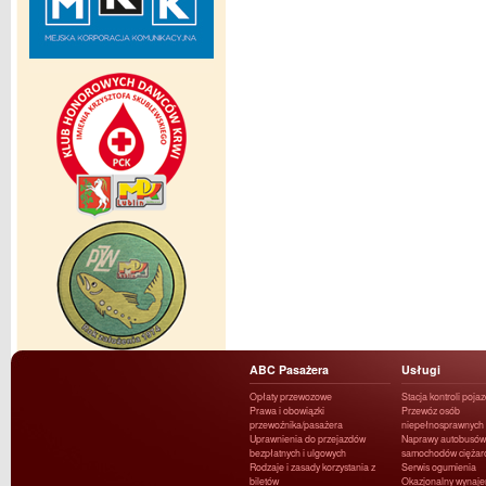
ABC Pasażera
Usługi
Opłaty przewozowe
Stacja kontroli poja
Prawa i obowiązki
Przewóz osób
przewoźnika/pasażera
niepełnosprawnych
Uprawnienia do przejazdów
Naprawy autobusów 
bezpłatnych i ulgowych
samochodów ciężar
Rodzaje i zasady korzystania z
Serwis ogumienia
biletów
Okazjonalny wynaj